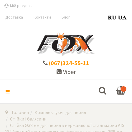
Мій рахунок
Доставка
Контакти
Блог
(067)324-55-11
Viber
0
Головна
Комплектуючі для перил
Стійки і балясини
Стійка Ø38 мм для перил з нержавіючої сталі марки AISI
304 (прямий тримач поручня, фланець н/ж сталь Ø65 мм,