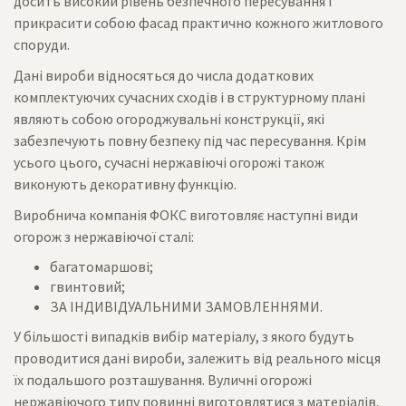
досить високий рівень безпечного пересування і
прикрасити собою фасад практично кожного житлового
споруди.
Дані вироби відносяться до числа додаткових
комплектуючих сучасних сходів і в структурному плані
являють собою огороджувальні конструкції, які
забезпечують повну безпеку під час пересування. Крім
усього цього, сучасні нержавіючі огорожі також
виконують декоративну функцію.
Виробнича компанія ФОКС виготовляє наступні види
огорож з нержавіючої сталі:
багатомаршові;
гвинтовий;
ЗА ІНДИВІДУАЛЬНИМИ ЗАМОВЛЕННЯМИ.
У більшості випадків вибір матеріалу, з якого будуть
проводитися дані вироби, залежить від реального місця
їх подальшого розташування. Вуличні огорожі
нержавіючого типу повинні виготовлятися з матеріалів,