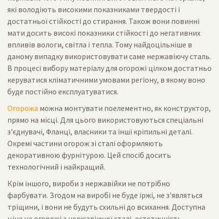
які володіють високими показниками твердості і
достатньої стійкості до стирання. Також вони повинні
мати досить високі показники стійкості до негативних
впливів вологи, світла і тепла. Тому найдоцільніше в
даному випадку використовувати саме нержавіючу сталь.
В процесі вибору матеріалу для огорожі цілком достатньо
керуватися кліматичними умовами регіону, в якому воно
буде постійно експлуатуватися.
Огорожа
можна монтувати поелементно, як конструктор,
прямо на місці. Для цього використовуються спеціальні
з'єднувачі, Фланці, власники та інші кріпильні деталі.
Окремі частини огорож зі сталі оформляють
декоративною фурнітурою. Цей спосіб досить
технологічний і найкращий.
Крім іншого, вироби з нержавійки не потрібно
фарбувати. Згодом на виробі не буде іржі, не з'являться
тріщини, і вони не будуть схильні до всихання. Доступна
ціна на огорожі з нержавіючої сталі, естетичність,