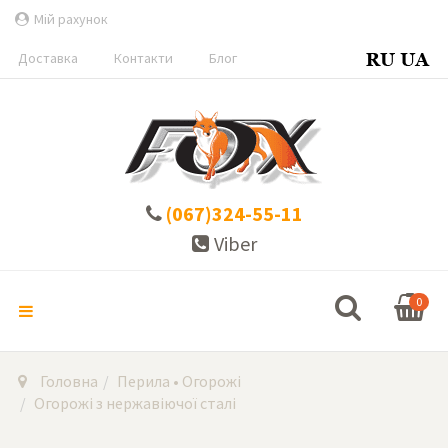
Мій рахунок
Доставка
Контакти
Блог
(067)324-55-11
Viber
0
Головна
Перила • Огорожі
Огорожі з нержавіючої сталі