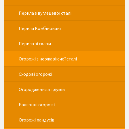
Перила з вуглецевої сталі
Перила Комбіновані
Перила зі склом
Огорожі з нержавіючої сталі
Сходові огорожі
Огородження атріумів
Балконні огорожі
Огорожі пандусів