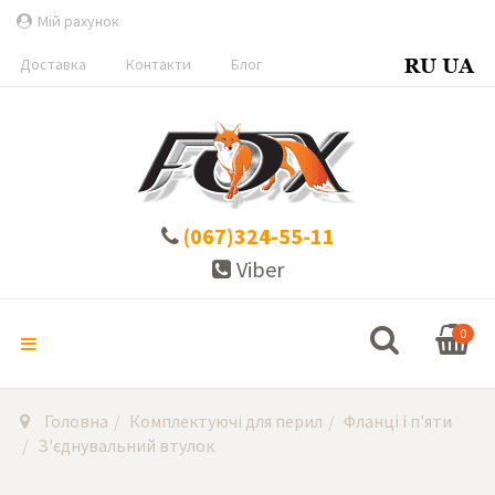
Мій рахунок
Доставка
Контакти
Блог
(067)324-55-11
Viber
0
Головна
Комплектуючі для перил
Фланці і п'яти
З'єднувальний втулок