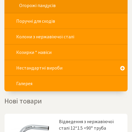
Огорожі пандусів
Поручні для сходів
Колони з нержавіючої сталі
Козирки * навіси
Нестандартні вироби
Галерея
Нові товари
Відведення з нержавіючої
сталі 12*1.5 <90° труба