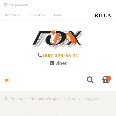
Мій рахунок
Доставка
Контакти
Блог
(067)324-55-11
Viber
0
Головна
Перила • Огорожі
Огорожі пандусів