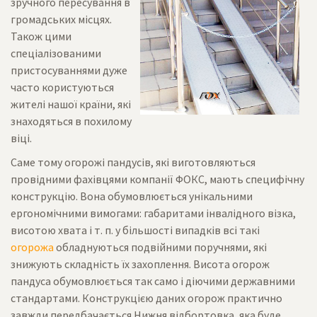
зручного пересування в
громадських місцях.
Також цими
спеціалізованими
пристосуваннями дуже
часто користуються
жителі нашої країни, які
знаходяться в похилому
віці.
Саме тому огорожі пандусів, які виготовляються
провідними фахівцями компанії ФОКС, мають специфічну
конструкцію. Вона обумовлюється унікальними
ергономічними вимогами: габаритами інвалідного візка,
висотою хвата і т. п. у більшості випадків всі такі
огорожа
обладнуються подвійними поручнями, які
знижують складність їх захоплення. Висота огорож
пандуса обумовлюється так само і діючими державними
стандартами. Конструкцією даних огорож практично
завжди передбачається Нижня відбортовка, яка буде