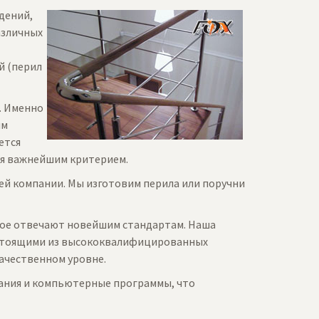
дений,
азличных
й (перил
. Именно
ым
ется
тся важнейшим критерием.
ей компании. Мы изготовим перила или поручни
ое отвечают новейшим стандартам. Наша
стоящими из высококвалифицированных
ачественном уровне.
ания и компьютерные программы, что