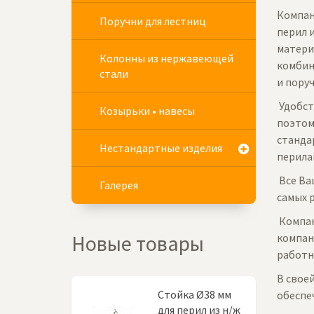
Компан
Поручни для лестниц
перил 
матери
Колонны из нержавеющей
комбин
стали
и пору
Удобст
Козырьки • навесы
поэтом
станда
Нестандартные изделия
перила
Все Ва
Галерея
самых 
Компан
Новые товары
компан
работн
В свое
Стойка Ø38 мм
обеспе
для перил из н/ж