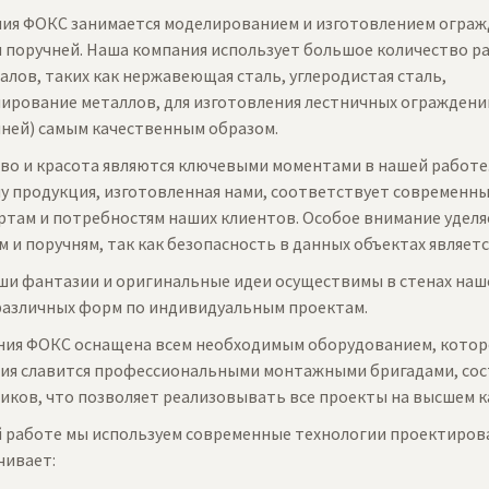
ия ФОКС занимается моделированием и изготовлением ограж
и поручней. Наша компания использует большое количество р
алов, таких как нержавеющая сталь, углеродистая сталь,
ирование металлов, для изготовления лестничных ограждени
чней) самым качественным образом.
во и красота являются ключевыми моментами в нашей работе
у продукция, изготовленная нами, соответствует современн
ртам и потребностям наших клиентов. Особое внимание уделя
м и поручням, так как безопасность в данных объектах являе
ши фантазии и оригинальные идеи осуществимы в стенах наш
различных форм по индивидуальным проектам.
ия ФОКС оснащена всем необходимым оборудованием, котор
ия славится профессиональными монтажными бригадами, со
иков, что позволяет реализовывать все проекты на высшем к
й работе мы используем современные технологии проектиров
чивает: