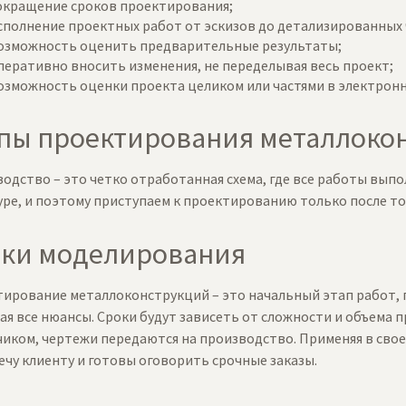
окращение сроков проектирования;
сполнение проектных работ от эскизов до детализированных
озможность оценить предварительные результаты;
перативно вносить изменения, не переделывая весь проект;
озможность оценки проекта целиком или частями в электронн
пы проектирования металлоко
одство – это четко отработанная схема, где все работы вып
ре, и поэтому приступаем к проектированию только после тог
ки моделирования
ирование металлоконструкций – это начальный этап работ, п
я все нюансы. Сроки будут зависеть от сложности и объема п
зчиком, чертежи передаются на производство. Применяя в сво
ечу клиенту и готовы оговорить срочные заказы.