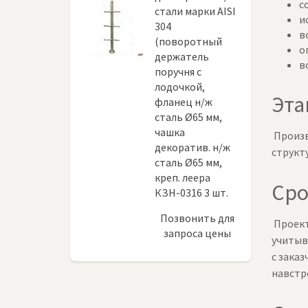
с
стали марки AISI
и
304
в
(поворотный
о
держатель
в
поручня с
лодочкой,
Эта
фланец н/ж
сталь Ø65 мм,
чашка
Произв
декоратив. н/ж
структу
сталь Ø65 мм,
креп. леера
Сро
КЗН-0316 3 шт.
Позвонить для
Проект
запроса цены
учитыва
с зака
навстр