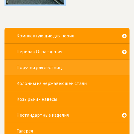
Комплектующие для перил
Перила • Ограждения
Поручни для лестниц
Колонны из нержавеющей стали
Козырьки • навесы
Нестандартные изделия
Галерея