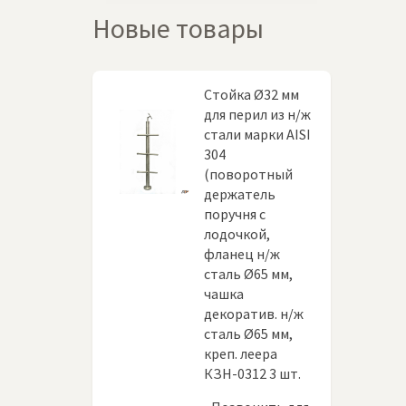
Новые товары
Стойка Ø32 мм
для перил из н/ж
стали марки AISI
304
(поворотный
держатель
поручня с
лодочкой,
фланец н/ж
сталь Ø65 мм,
чашка
декоратив. н/ж
сталь Ø65 мм,
креп. леера
КЗН-0312 3 шт.