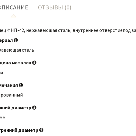
ОПИСАНИЕ
ОТЗЫВЫ (0)
ец ФНП-42, нержавеющая сталь, внутреннее отверстиепод з
ериал
жавеющая сталь
щина металла
мм
мечания
ированный
шний диаметр
 мм
тренний диаметр