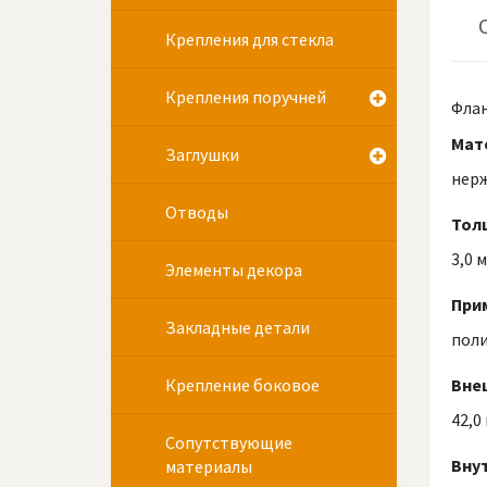
Крепления для стекла
Крепления поручней
Флан
Мат
Заглушки
нер
Отводы
Тол
3,0 
Элементы декора
При
Закладные детали
пол
Крепление боковое
Вне
42,0
Сопутствующие
Вну
материалы