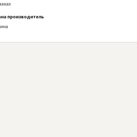
заказ
ана производитель
аина