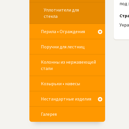
под 
Уплотнители для
Стр
стекла
Укр
Перила • Ограждения
Поручни для лестниц
Колонны из нержавеющей
стали
Козырьки • навесы
Нестандартные изделия
Галерея