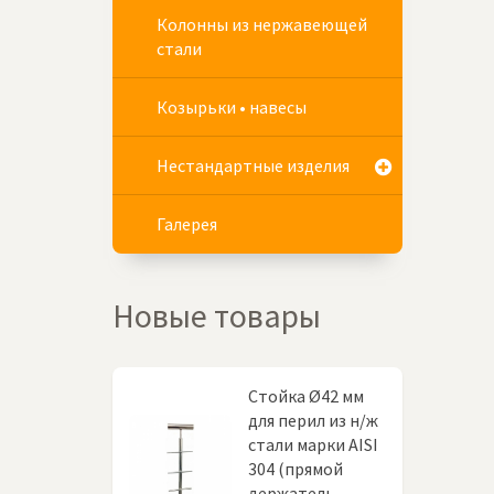
Колонны из нержавеющей
стали
Козырьки • навесы
Нестандартные изделия
Галерея
Новые товары
Стойка Ø42 мм
для перил из н/ж
стали марки AISI
304 (прямой
держатель