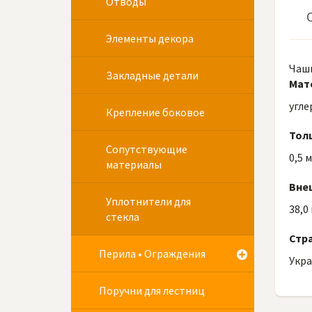
Отводы
Элементы декора
Чашк
Закладные детали
Мат
угле
Крепление боковое
Тол
Сопутствующие
0,5 
материалы
Вне
Уплотнители для
38,0
стекла
Стр
Перила • Ограждения
Укр
Поручни для лестниц