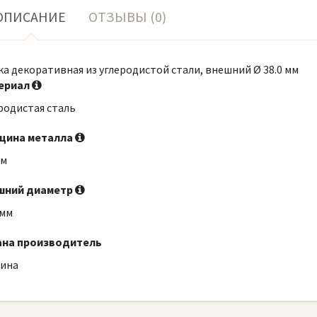
ОПИСАНИЕ
ОТЗЫВЫ (0)
а декоративная из углеродистой стали, внешний Ø 38.0 мм
ериал
родистая сталь
щина металла
мм
шний диаметр
 мм
ана производитель
аина