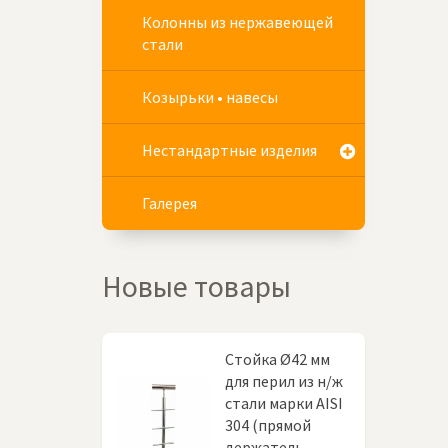
Колонны из нержавеющей
стали
Козырьки • навесы
Нестандартные изделия
Галерея
Новые товары
Стойка Ø42 мм
для перил из н/ж
стали марки AISI
304 (прямой
держатель