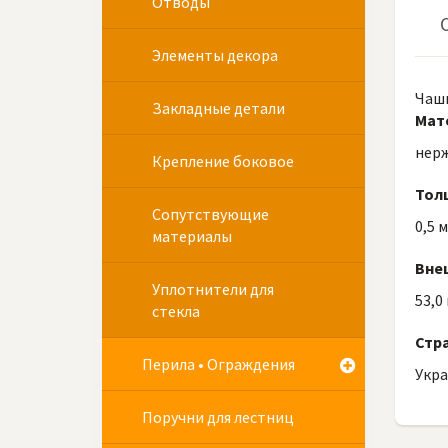
Отводы
Элементы декора
Чашк
Закладные детали
Мат
нер
Крепление боковое
Тол
Сопутствующие
0,5 
материалы
Вне
Уплотнители для
53,0
стекла
Стр
Перила • Ограждения
Укр
Поручни для лестниц