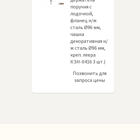
поручня с
лодочкой,
фланец н/ж
сталь Ø96 мм,
чашка
декоративная н/
ж сталь Ø96 мм,
креп. леера
КЗН-0416 3 шт.)
Позвонить для
запроса цены