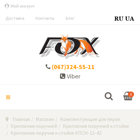
Мой аккаунт
Доставка
Контакты
Блог
(067)324-55-11
Viber
0
Главная
Магазин
Комплектующие для перил
Крепления поручней
Крепления поручней к стойке
Крепление поручня к стойке КПСН-11-42