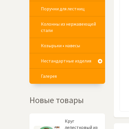
Поручни для лестниц
Колонны из нержавеющей
стали
Козырьки • навесы
Нестандартные изделия
Галерея
Новые товары
Круг
лепестковый из