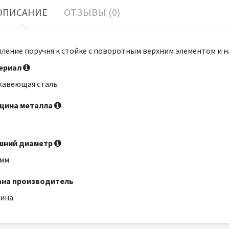
ОПИСАНИЕ
ОТЗЫВЫ (0)
ление поручня к стойке с поворотным верхним элементом и на
ериал
жавеющая сталь
щина металла
шний диаметр
 мм
ана производитель
аина