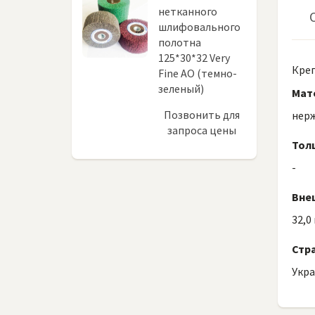
нетканного
шлифовального
полотна
125*30*32 Very
Креп
Fine AO (темно-
зеленый)
Мат
Позвонить для
нер
запроса цены
Тол
-
Вне
32,0
Стр
Укр