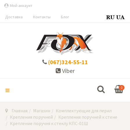
Мой аккаунт
Доставка
Контакты
Блог
(067)324-55-11
Viber
0
Главная
Магазин
Комплектующие для перил
Крепления поручней
Крепления поручней к стене
Крепление поручня к стеклу КПС-01Ш